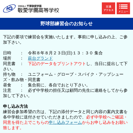
野球部練習会のお知らせ
下記の要項で練習会を実施いたします。事前に申し込みの上、ご参
加下さい。
日時 ： 令和８年８月２３日(日)１３：３０ 集合
場所 ：
萩台グランド
同意書 ：
下記のデータをプリントアウト
し、当日に提出して下
さい。
持ち物 ： ユニフォーム・グローブ・スパイク・アップシュー
ズ・飲み物・同意書
昼食 ： 集合前に、各自でおとり下さい。
注意 ： 必ず中学校の担任又は顧問の先生に連絡をしてから参
加して下さい。
申し込み方法
練習会参加希望の方は、下記の添付データと同じ内容の案内文書を
各中学校に送付させていただきましたので、
必ず中学校へご確認・
同意を得た上でこちらの
申し込みフォーム
からお申し込みをお願い
致します。