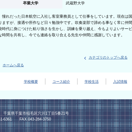
卒業大学
武蔵野大学
憧れだった日本航空に入社し客室乗務員として仕事をしています。現在は国
りますが、接遇や所作など日々勉強中です。吹奏楽部で諦める事なく常に仲
校時代に身につけた粘り強さを生かし、訓練を乗り越え、今もよりよいサー
な時間を共有し、今でも連絡を取り合える先生や仲間に感謝しています。
カテゴリのトップへ戻る
ホームへ戻る
学校概要
コース紹介
学校生活
入試情報
024 千葉県千葉市稲毛区穴川1丁目5番21号
1-6361 FAX 043-284-3750