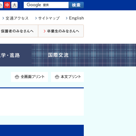
小さく
標準
大きく
在校生・保護者のみなさんへ
卒業生のみなさんへ
進学・進路
国際交流
全画面プリント
本文プリント