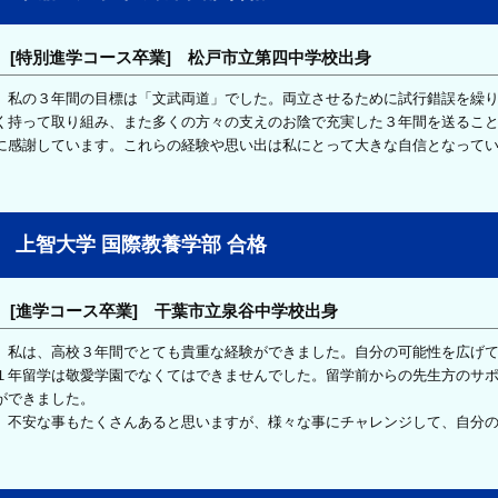
[特別進学コース卒業] 松戸市立第四中学校出身
私の３年間の目標は「文武両道」でした。両立させるために試行錯誤を繰り
く持って取り組み、また多くの方々の支えのお陰で充実した３年間を送るこ
に感謝しています。これらの経験や思い出は私にとって大きな自信となって
上智大学 国際教養学部 合格
[進学コース卒業] 干葉市立泉谷中学校出身
私は、高校３年間でとても貴重な経験ができました。自分の可能性を広げて
１年留学は敬愛学園でなくてはできませんでした。留学前からの先生方のサ
ができました。
不安な事もたくさんあると思いますが、様々な事にチャレンジして、自分の