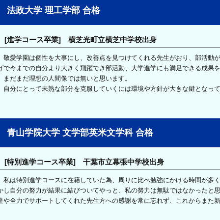
法政大学 理工学部 合格
[進学コース卒業] 横芝光町立横芝中学校出身
敬愛学園は個性を大事にし、改善点を見つけてくれる先生がおり、部活動が
げで今までの自分より大きく飛躍でき部活動、大学進学にも満足できる成果
まだまだ理想の人間像では無いと思います。
自分にとって未熟な部分を克服していくには環境や方針が大きな鍵となって
青山学院大学 文学部英米文学科 合格
[特別進学コース卒業] 干葉市立幕張中学校出身
私は特別進学コースに在籍していた為、周りに比べ勉強にかける時間が多く
かし自分の努力が結果に結びついてやっと、私の努力は無駄ではなかったと
達や全力でサポートしてくれた先生方への感謝を常に忘れず、これからまた