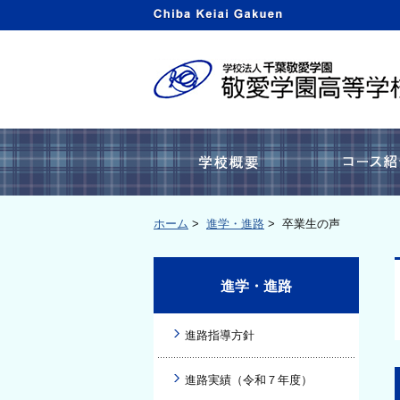
学校概要
ホーム
>
進学・進路
>
卒業生の声
進学・進路
進路指導方針
進路実績（令和７年度）