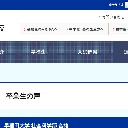
受験生のみなさんへ
中学校・塾の先生方へ
コース紹介
学校生活
入試情報
卒業生の声
早稲田大学 社会科学部 合格