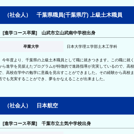
（社会人） 千葉県職員(千葉県庁) 上級土木職員
[進学コース卒業] 山武市立山武南中学校出身
卒業大学
日本大学理エ学部土木工学科
今年度より、千葉県の上級土木職員として職に就きつきます。この職に就く
から進学を見据えたプログラムが特徴的で進路指導が充実しているので、高
で、高校在学中の勉学に意義を見出すことができました。その経験から高校
活でも充実することができ、夢をかなえることが出来ました。
（社会人） 日本航空
[進学コース卒業] 千葉市立土気中学校出身