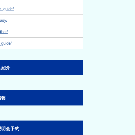
o_guide/
easy/
ther/
_guide/
ス紹介
情報
説明会予約