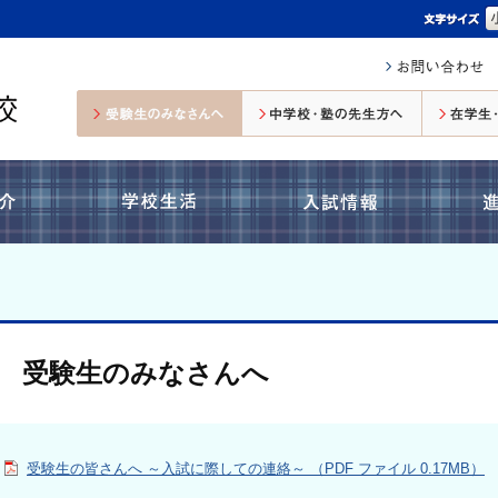
受験生のみなさんへ
中学校・塾の先生方へ
コース紹介
学校生活
入試情報
受験生のみなさんへ
受験生の皆さんへ ～入試に際しての連絡～ （PDF ファイル 0.17MB）