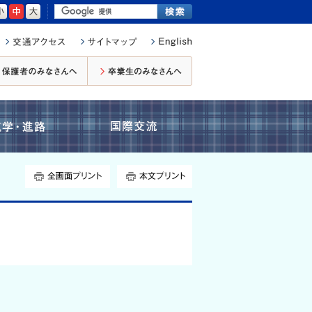
小さく
標準
大きく
在校生・保護者のみなさんへ
卒業生のみなさんへ
進学・進路
国際交流
全画面プリント
本文プリント