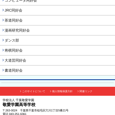
コンピュータ同好会
JRC同好会
茶道同好会
漫画研究同好会
ダンス部
将棋同好会
大道芸同好会
書道同好会
このサイトについて
個人情報保護方針
関連リンク
学校法人 千葉敬愛学園
敬愛学園高等学校
〒263-0024 千葉県千葉市稲毛区穴川1丁目5番21号
電話 043-251-6361