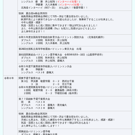
シングルス 優 勝 井上拓翔（
インターハイ出場！
）
準優勝 大八木奏柊（
インターハイ出場！
）
北海道インターハイ（8/17～21） がんばれ！！敬愛学園！！
恒例 夏合宿in南会津2023
福島県南会津郡南会津町にて7/25～28まで夏合宿を行いました。
体調不良により参加できなかった生徒も出ましたが、無事終了することが出来ました。
今年も感謝・感謝！
気温・湿度ともに低く競技に集中できます！朝は10℃台もありました！
また、今年は新兵器の洗濯機（5㎏）を投入し洗濯がはかどりました♪
また来年行きます！！
令和５年度全国高等学校総合体育大会バドミントン競技大会 （北海道札幌市）
ダブルス ２回戦 秋本啓太・井上拓翔
シングルス ２回戦 大八木奏柊、井上拓翔
第28回全国私立高等学校選抜バドミントン東京大会 出場
第61回関東総合バドミントン選手権大会 令和5年9月9～10日（山梨県甲府市）
ダブルス １回戦 秋本啓太・井上拓翔
シングルス １回戦 井上拓翔、森颯大
令和５年度千葉県高等学校新人バドミントン大会
団 体 準優勝！
シングルス ベスト8 森颯大
令和６年
関東予選千葉県大会
第３位 準決勝 敬愛学園 ０－２ 西武台千葉
３ 決 ２－０ 市立千葉
令和６年度関東高等学校バドミントン選手権大会
１回戦 敬愛学園 ２－０ 慶應義塾（神奈川県）
２回戦 ０－２ 宇都宮白楊（栃木県）
第７７回総体予選千葉県大会
団 体 ベスト８
ダブルス ベスト４ 森颯大・善光倫久
シングルス ベスト８ 森颯大
恒例 夏合宿in南会津2024
福島県南会津郡南会津町にて7/20～25まで夏合宿を行いました。
天候にも恵まれ、充実した練習を今年も無事終了することが出来ました。感謝・感謝！
気温・湿度ともに低く競技に集中できます！朝は10℃台もある！
また来年よろしくお願いします！！
関東総合バドミントン選手権
ダブルス 森颯大・善光倫久出場