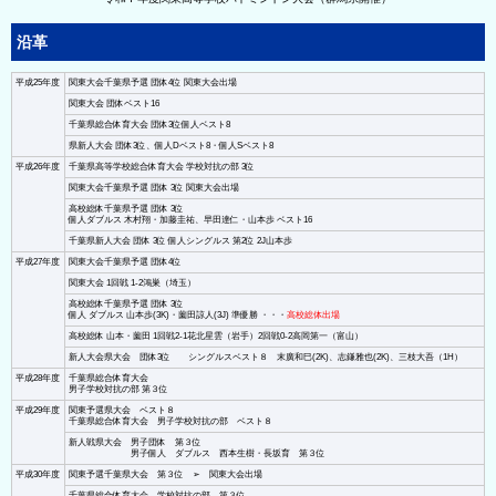
沿革
平成25年度
関東大会千葉県予選 団体4位 関東大会出場
関東大会 団体ベスト16
千葉県総合体育大会 団体3位個人ベスト8
県新人大会 団体3位、個人Dベスト8・個人Sベスト8
平成26年度
千葉県高等学校総合体育大会 学校対抗の部 3位
関東大会千葉県予選 団体 3位 関東大会出場
高校総体千葉県予選 団体 3位
個人ダブルス 木村翔・加藤圭祐、早田達仁・山本歩 ベスト16
千葉県新人大会 団体 3位 個人シングルス 第2位 2J山本歩
平成27年度
関東大会千葉県予選 団体4位
関東大会 1回戦 1-2鴻巣（埼玉）
高校総体千葉県予選 団体 3位
個人 ダブルス 山本歩(3K)・薗田諒人(3J) 準優勝 ・・・
高校総体出場
高校総体 山本・薗田 1回戦2-1花北星雲（岩手）2回戦0-2高岡第一（富山）
新人大会県大会 団体3位 シングルスベスト８ 末廣和巳(2K)、志鎌雅也(2K)、三枝大吾（1H）
平成28年度
千葉県総合体育大会
男子学校対抗の部 第３位
平成29年度
関東予選県大会 ベスト８
千葉県総合体育大会 男子学校対抗の部 ベスト８
新人戦県大会 男子団体 第３位
男子個人 ダブルス 西本生樹・長坂育 第３位
平成30年度
関東予選千葉県大会 第３位 ➢ 関東大会出場
千葉県総合体育大会 学校対抗の部 第３位