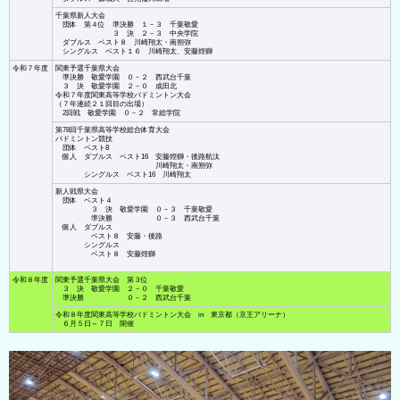
千葉県新人大会
団体 第４位 準決勝 １－３ 千葉敬愛
３ 決 ２－３ 中央学院
ダブルス ベスト８ 川崎翔太・南朔弥
シングルス ベスト１６ 川崎翔太、安藤煌獅
令和７年度
関東予選千葉県大会
準決勝 敬愛学園 ０－２ 西武台千葉
３ 決 敬愛学園 ２－０ 成田北
令和７年度関東高等学校バドミントン大会
（７年連続２１回目の出場）
2回戦 敬愛学園 ０－２ 常総学院
第78回千葉県高等学校総合体育大会
バドミントン競技
団体 ベスト8
個人 ダブルス ベスト16 安藤煌獅・後路航汰
川崎翔太・南朔弥
シングルス ベスト16 川崎翔太
新人戦県大会
団体 ベスト４
３ 決 敬愛学園 ０－３ 千葉敬愛
準決勝 ０－３ 西武台千葉
個人 ダブルス
ベスト８ 安藤・後路
シングルス
ベスト８ 安藤煌獅
令和８年度
関東予選千葉県大会 第３位
３ 決 敬愛学園 ２－０ 千葉敬愛
準決勝 ０－２ 西武台千葉
令和８年度関東高等学校バドミントン大会 in 東京都（京王アリーナ）
６月５日～７日 開催