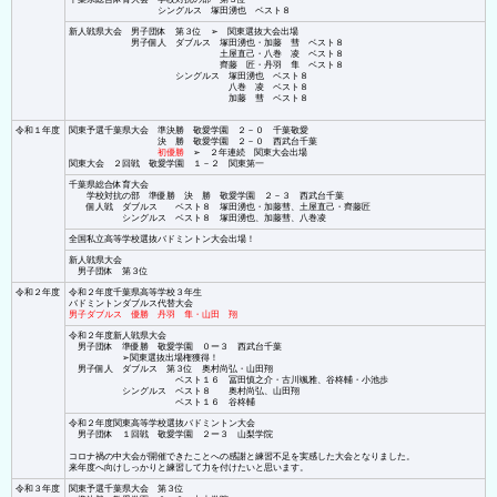
シングルス 塚田湧也 ベスト８
新人戦県大会 男子団体 第３位 ➢ 関東選抜大会出場
男子個人 ダブルス 塚田湧也・加藤 彗 ベスト８
土屋直己・八巻 凌 ベスト８
齊藤 匠・丹羽 隼 ベスト８
シングルス 塚田湧也 ベスト８
八巻 凌 ベスト８
加藤 彗 ベスト８
令和１年度
関東予選千葉県大会 準決勝 敬愛学園 ２－０ 千葉敬愛
決 勝 敬愛学園 ２－０ 西武台千葉
初優勝
➢ ２年連続 関東大会出場
関東大会 ２回戦 敬愛学園 １－２ 関東第一
千葉県総合体育大会
学校対抗の部 準優勝 決 勝 敬愛学園 ２－３ 西武台千葉
個人戦 ダブルス ベスト８ 塚田湧也・加藤彗、土屋直己・齊藤匠
シングルス ベスト８ 塚田湧也、加藤彗、八巻凌
全国私立高等学校選抜バドミントン大会出場！
新人戦県大会
男子団体 第３位
令和２年度
令和２年度千葉県高等学校３年生
バドミントンダブルス代替大会
男子ダブルス 優勝 丹羽 隼・山田 翔
令和２年度新人戦県大会
男子団体 準優勝 敬愛学園 ０ー３ 西武台千葉
➢関東選抜出場権獲得！
男子個人 ダブルス 第３位 奥村尚弘・山田翔
ベスト１６ 冨田慎之介・古川颯雅、谷柊輔・小池歩
シングルス ベスト８ 奥村尚弘、山田翔
ベスト１６ 谷柊輔
令和２年度関東高等学校選抜バドミントン大会
男子団体 １回戦 敬愛学園 ２ー３ 山梨学院
コロナ禍の中大会が開催できたことへの感謝と練習不足を実感した大会となりました。
来年度へ向けしっかりと練習して力を付けたいと思います。
令和３年度
関東予選千葉県大会 第３位