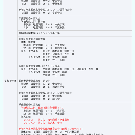
準決勝 敬愛学園 ０ー２ 中央学院
３決 敬愛学園 ２－１ 千葉敬愛
令和３年度関東高等学校バドミントン選手権大会
２回戦 敬愛学園 ０－２ 常総学院
千葉県総合体育大会
学校対抗の部 第４位
準決勝 敬愛学園 ２－３ 中央学院
３決 敬愛学園 １－３ 千葉敬愛
第26回全国私学バドミントン大会出場
令和３年度新人戦県大会
団体 準優勝
準決勝 敬愛学園 ３－１ 中央学院
決 勝 敬愛学園 ２－３ 西武台千葉
個人 ダブルス 第３位 梅村尚希・妹尾一冴
第４位 伊藤凰翔・丹羽 輝
シングルス 第３位 大八木 奏柊
第４位 井上 拓翔
令和３年度関東選抜バドミントン大会
個人 ダブルス ２回戦 梅村尚希・妹尾一冴、伊藤凰翔・丹羽 輝
シングルス ３回戦 大八木 奏柊
２回戦 井上 拓翔
令和４年度
関東予選千葉県大会 第３位
準決勝 敬愛学園 １－２ 中央学院
３決 敬愛学園 ２－１ 西武台千葉
令和４年度関東高等学校バドミントン選手権大会
１回戦 敬愛学園 ２－０ 甲府昭和
２回戦 敬愛学園 ０－２ 埼玉栄
千葉県総合体育大会
学校対抗の部 優勝（団体初優勝！！）
準決勝 敬愛学園 ３－１ 中央学院
決 勝 敬愛学園 ３－０ 千葉敬愛
個人の部
ダブルス 第２位 梅村尚希・伊藤凰翔
シングルス 第２位 大八木 奏柊
令和４年度全国高等学校総合体育大会（四国インターハイ）
団体の部 １回戦 敬愛学園 ０－３ 神戸村野工業
個人の部 ダブルス １回戦 梅村・伊藤 ２－１ 西山・和田（高知中央）