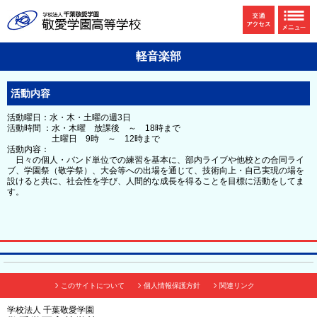
軽音楽部
活動内容
活動曜日：水・木・土曜の週3日
活動時間 ：水・木曜 放課後 ～ 18時まで
土曜日 9時 ～ 12時まで
活動内容：
日々の個人・バンド単位での練習を基本に、部内ライブや他校との合同ライ
ブ、学園祭（敬学祭）、大会等への出場を通じて、技術向上・自己実現の場を
設けると共に、社会性を学び、人間的な成長を得ることを目標に活動をしてま
す。
このサイトについて
個人情報保護方針
関連リンク
学校法人 千葉敬愛学園