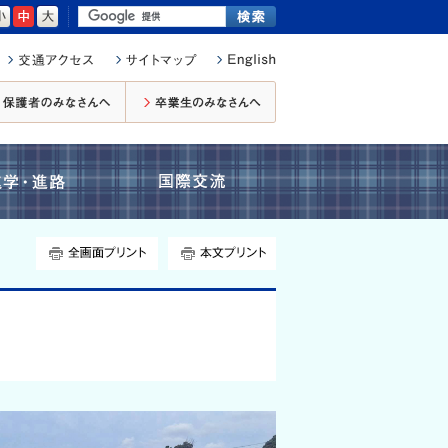
小さく
標準
大きく
在校生・保護者のみなさんへ
卒業生のみなさんへ
進学・進路
国際交流
全画面プリント
本文プリント