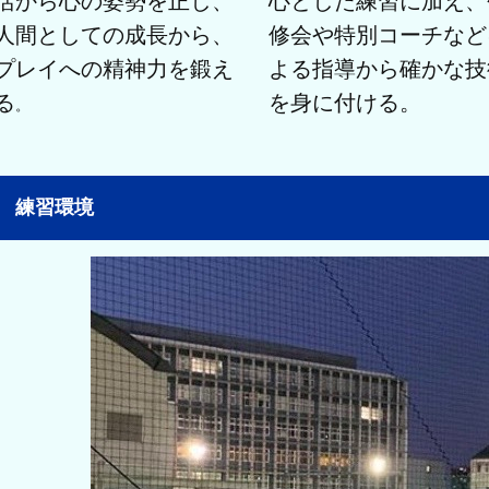
活から心の姿勢を正し、
心とした練習に加え、
人間としての成長から、
修会や特別コーチなど
プレイへの精神力を鍛え
よる指導から確かな技
る
を身に付ける。
。
練習環境