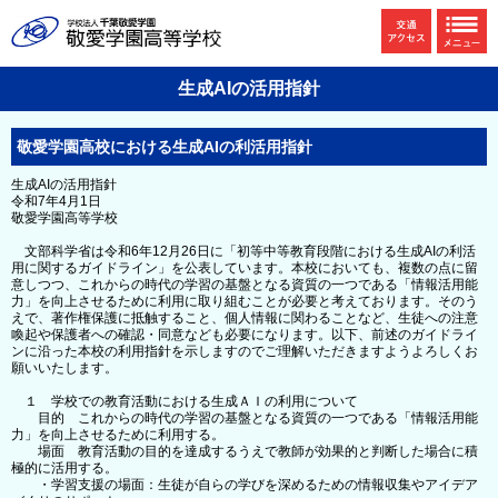
生成AIの活用指針
敬愛学園高校における生成AIの利活用指針
生成AIの活用指針
令和7年4月1日
敬愛学園高等学校
文部科学省は令和6年12月26日に「初等中等教育段階における生成AIの利活
用に関するガイドライン」を公表しています。本校においても、複数の点に留
意しつつ、これからの時代の学習の基盤となる資質の一つである「情報活用能
力」を向上させるために利用に取り組むことが必要と考えております。そのう
えで、著作権保護に抵触すること、個人情報に関わることなど、生徒への注意
喚起や保護者への確認・同意なども必要になります。以下、前述のガイドライ
ンに沿った本校の利用指針を示しますのでご理解いただきますようよろしくお
願いいたします。
１ 学校での教育活動における生成ＡＩの利用について
目的 これからの時代の学習の基盤となる資質の一つである「情報活用能
力」を向上させるために利用する。
場面 教育活動の目的を達成するうえで教師が効果的と判断した場合に積
極的に活用する。
・学習支援の場面：生徒が自らの学びを深めるための情報収集やアイデア