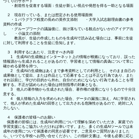
づくりのサポート
・創造性を促進する場面：生徒が新しい視点や発想を得る一助となる場面
２ 現在行っている、または想定される使用場面例
・１パラグラフ程度の長めの英作文添削 ・大学入試志願理由書の参考
資料の作成
・グループワークの議論後に、抜け落ちている観点がないかのアイデア出
し ・小論文の添削
教員が、生徒の作成したものを生成AIで読み込む場合には、事前に生徒
に対して利用することを生徒に告知します。
３ 利用するにあたり、注意すべき内容
1 生成AIの生成物はインターネット上の情報が根拠になっており、誤った
情報源から生成されることがあるので、学習者として情報の真偽について常に
確かめる姿勢を持つ。
2 生成AIの生成物はあくまで参考資料としての利用とし、そのまま自己の
成果物として提出、または作品として応募することは不正な行為であり、また
それ以前に、学びの目的から外れ、自分のためにならない行為であることを理
解する。不正が認められた場合は特別指導の対象となる。
3 他人の著作物から生成された場合、著作権の侵害になりうるので十分注
意する。
4 個人情報の入力を求められた場合、データの漏洩に加え、AIに学習され
て、他人が求めた生成AIの回答として出力される危険性があるので、絶対に入
力しない。
４ 保護者の皆様へのお願い
保護者の皆様には、生成AIの利用について理解を深めていただき、家庭での
学習支援にもご協力いただければ幸いです。また、多くの生成AIツールでは未
成年の使用について保護者の同意が必要です。ご意見やご質問がありました
ら、いつでも学校へお問い合せください。この指針文書は、今後も必要に応じ