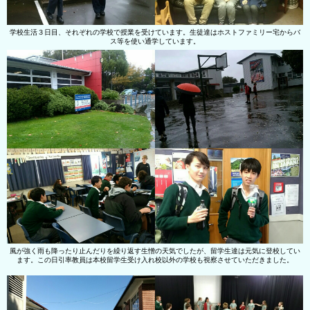
学校生活３日目、それぞれの学校で授業を受けています。生徒達はホストファミリー宅からバ
ス等を使い通学しています。
風が強く雨も降ったり止んだりを繰り返す生憎の天気でしたが、留学生達は元気に登校してい
ます。この日引率教員は本校留学生受け入れ校以外の学校も視察させていただきました。