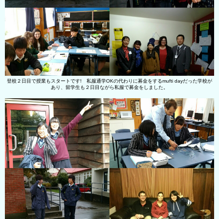
登校２日目で授業もスタートです! 私服通学OKの代わりに募金をするmufti dayだった学校が
あり、留学生も２日目ながら私服で募金をしました。