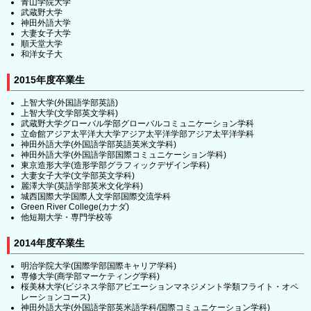
青山学院大学
武蔵野大学
神田外語大学
大妻女子大学
順天堂大学
和洋女子大
2015年度卒業生
上智大学(外国語学部英語)
上智大学(文学部英文学科)
武蔵野大学グローバル学部グローバルコミュニケーション学科
立命館アジア太平洋大大学アジア太平洋学部アジア太平洋学科
神田外語大学(外国語学部英語英米文学科)
神田外語大学(外国語学部国際コミュニケーション学科)
東京造形大学(造形学部グラフィックデザイン学科)
大妻女子大学(文学部英文学科)
麗澤大学(英語学部英米文化学科)
城西国際大学国際人文学部国際交流学科
Green River College(カナダ)
他短期大学・専門学校等
2014年度卒業生
明治学院大学(国際学部国際キャリア学科)
専修大学(商学部マーケティング学科)
桜美林大学(ビジネス学部アビエーションマネジメント学類フライト・オペ
レーションコース)
神田外語大学(外国語学部英米語学科/国際コミュニケーション学科)