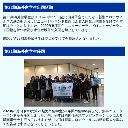
第22期海外留学生出国延期
第22期海外留学生は2020年3月27日(金)に出発予定でしたが、新型コロナウィ
ルスの感染拡大およびニュージーランド政府による入国禁止措置を受けて今年
度は中止となりました。2020年9月現在、ニュージーランドはニュージーラン
ド国籍を持つ者及び永住者以外の入国を禁止しています。
追記：第22期海外留学生は現状を受けて全員辞退となりました。
第21期海外留学生帰国
2020年3月5日(木)に第21期海外留学生が1年間の留学を終えて、無事ニュージ
ーランドから帰国しました。尚、例年は帰国後英語プレゼンテーションによる
帰国報告会を行っておりますが、今回は新型コロナウィルスの感染拡大を鑑み
て報告会は中止となってしまいました。