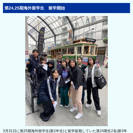
第24,25期海外留学生 留学開始
3月31日に第25期海外留学生(新2年生)と留学延期していた第24期生2名(新3年