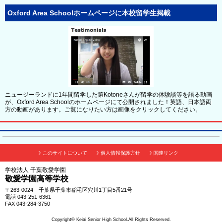
Oxford Area Schoolホームページに本校留学生掲載
ニュージーランドに1年間留学した第Kotoneさんが留学の体験談等を語る動画
が、Oxford Area Schoolのホームページにて公開されました！英語、日本語両
方の動画があります。ご覧になりたい方は画像をクリックしてください。
このサイトについて
個人情報保護方針
関連リンク
学校法人 千葉敬愛学園
敬愛学園高等学校
〒263-0024 千葉県千葉市稲毛区穴川1丁目5番21号
電話 043-251-6361
FAX 043-284-3750
Copyright© Keiai Senior High School.All Rights Reserved.