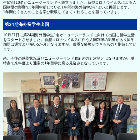
生)の計10名がニュージーランドへ旅立ちました。新型コロナウイルスによる入
国制限の影響で3年間中断していた1年間の海外留学がいよいよ再開します。
1年間たくさんのことを学び吸収してきてくれることを願っています。
第24期海外留学生出国
10月27日に第24期海外留学生1名がニュージーランドに向けて出国し留学生活
をスタートさせました。新型コロナウイルスに伴う入国制限の影響があり留学
期間は通常より短い5か月となりますが、貴重な経験ができるものと期待してい
ます。
尚、今後の感染状況及びニュージーランド政府の方針次第とはなりますが、現
時点で来年度より通常の1年留学に戻る見込みとなっています。