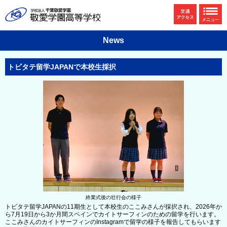
News
トビタテ留学JAPANで本校生採択
終業式後の壮行会の様子
トビタテ留学JAPANの11期生として本校生のここみさんが採択され、2026年か
ら7月19日から3か月間スペインでカイトサーフィンのための留学を行います。
ここみさんのカイトサーフィンのInstagramで留学の様子を報告してもらいます