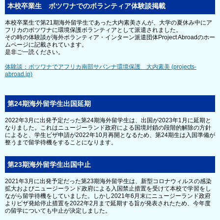
本校卒業生 ボツワナでのボランティア体験談掲載
本校卒業生で第21期海外留学生であった大内素美さんが、大学の夏休み中にア
フリカのボツワナに環境保護ボランティアとして派遣されました。
その時の体験談が海外ボランティア・インターン派遣団体Project Abroadのホー
ムページに記載されています。
是非ご一読ください。
体験談：ボツワナでアフリカ南部サバンナ環境保護 大内素美 (projects-
abroad.jp)
第24期海外留学生出国延期
2022年3月に出発予定だった第24期海外留学生は、出国が2023年1月に延期と
なりました。これはニュージーランド政府による国境封鎖の段階的解除の方針
によると、学生ビザ申請が2022年10月再開となるため、第24期生は入国準備が
整うまで留学待機をすることになります。
第23期海外留学生出国中止
2021年3月に出発予定だった第23期海外留学生は、新型コロナウィルスの感染
拡大およびニュージーランド政府による入国禁止措置を受けて本校で学習をし
ながら留学待機をしていました。しかし2021年6月末にニュージーランド政府
よりビザ発給停止措置を2022年2月まで延期する旨が発表されたため、今年度
の留学についても中止が決定しました。