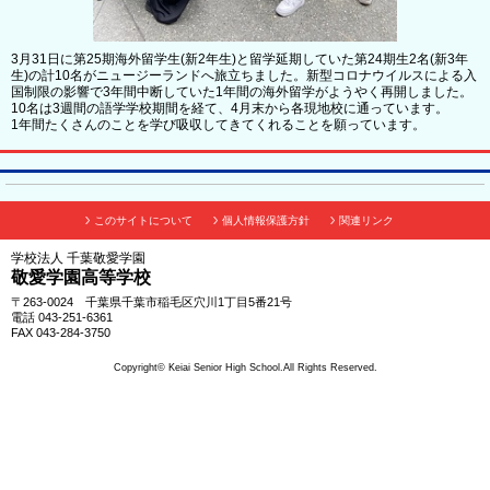
3月31日に第25期海外留学生(新2年生)と留学延期していた第24期生2名(新3年
生)の計10名がニュージーランドへ旅立ちました。新型コロナウイルスによる入
国制限の影響で3年間中断していた1年間の海外留学がようやく再開しました。
10名は3週間の語学学校期間を経て、4月末から各現地校に通っています。
1年間たくさんのことを学び吸収してきてくれることを願っています。
このサイトについて
個人情報保護方針
関連リンク
学校法人 千葉敬愛学園
敬愛学園高等学校
〒263-0024 千葉県千葉市稲毛区穴川1丁目5番21号
電話 043-251-6361
FAX 043-284-3750
Copyright© Keiai Senior High School.All Rights Reserved.