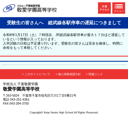
受験生の皆さんへ 総武線各駅停車の遅延につきまして
令和8年1月17日（土）７時現在、JR総武線各駅停車が最大１７分ほど遅延して
いるという情報が入っております。
入学試験の日程は予定通り行います。受験生の皆さんは安全を確保し、時間に
余裕をもって来校してください。
このサイトについて
個人情報保護方針
関連リンク
学校法人 千葉敬愛学園
敬愛学園高等学校
〒263-0024 千葉県千葉市稲毛区穴川1丁目5番21号
電話 043-251-6361
FAX 043-284-3750
Copyright© Keiai Senior High School.All Rights Reserved.