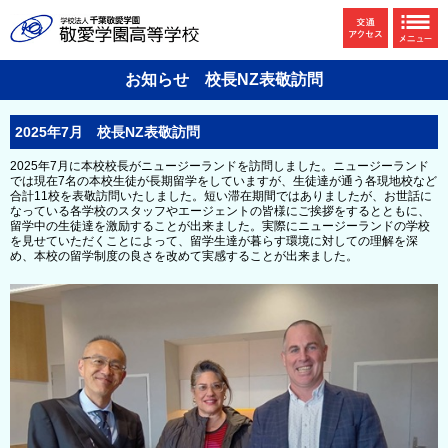
お知らせ 校長NZ表敬訪問
2025年7月 校長NZ表敬訪問
2025年7月に本校校長がニュージーランドを訪問しました。ニュージーランド
では現在7名の本校生徒が長期留学をしていますが、生徒達が通う各現地校など
合計11校を表敬訪問いたしました。短い滞在期間ではありましたが、お世話に
なっている各学校のスタッフやエージェントの皆様にご挨拶をするとともに、
留学中の生徒達を激励することが出来ました。実際にニュージーランドの学校
を見せていただくことによって、留学生達が暮らす環境に対しての理解を深
め、本校の留学制度の良さを改めて実感することが出来ました。