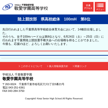
陸上競技部 県高校総体 100mH 第8位
先日行われました千葉県高等学校総合体育大会において、14種目出場しまし
た。
そのうち、女子100mハードルは第8位となり、6月24日（土）～25日（日）に
行われます千葉県陸上競技選手権大会への出場権を得ることができました。
今後も、応援のほど、よろしくお願いいたします。
このサイトについて
個人情報保護方針
関連リンク
学校法人 千葉敬愛学園
敬愛学園高等学校
〒263-0024 千葉県千葉市稲毛区穴川1丁目5番21号
電話 043-251-6361
FAX 043-284-3750
Copyright© Keiai Senior High School.All Rights Reserved.