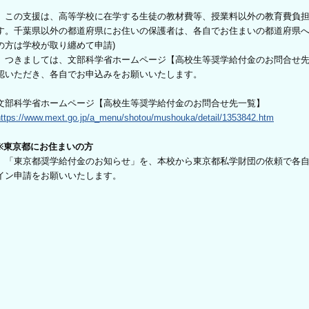
この支援は、高等学校に在学する生徒の教材費等、授業料以外の教育費負担
す。千葉県以外の都道府県にお住いの保護者は、各自でお住まいの都道府県へ
の方は学校が取り纏めて申請)
つきましては、文部科学省ホームページ【高校生等奨学給付金のお問合せ先
認いただき、各自でお申込みをお願いいたします。
文部科学省ホームページ【高校生等奨学給付金のお問合せ先一覧】
https://www.mext.go.jp/a_menu/shotou/mushouka/detail/1353842.htm
※東京都にお住まいの方
「東京都奨学給付金のお知らせ」を、本校から東京都私学財団の依頼で各自
イン申請をお願いいたします。