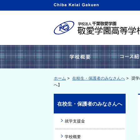
学校概要
ホーム
>
在校生・保護者のみなさんへ
>
奨学
へ】
在校生・保護者のみなさんへ
就学支援金
学校概要