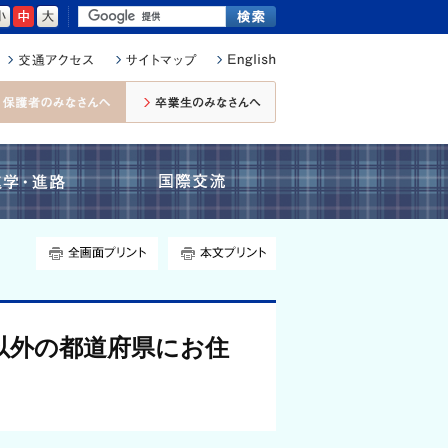
小さく
標準
大きく
在校生・保護者のみなさんへ
卒業生のみなさんへ
進学・進路
国際交流
全画面プリント
本文プリント
以外の都道府県にお住